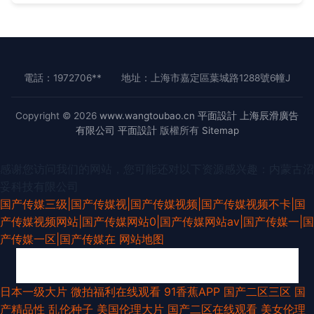
電話：1972706**
地址：上海市嘉定區葉城路1288號6幢J
Copyright © 2026
www.wangtoubao.cn
平面設計
上海辰滑廣告
有限公司
平面設計
版權所有
Sitemap
感谢您访问我们的网站，您可能还对以下资源感兴趣：内蒙古沼
妥科技有限公司
国产传媒三级|国产传媒视|国产传媒视频|国产传媒视频不卡|国
产传媒视频网站|国产传媒网站0|国产传媒网站av|国产传媒一|国
产传媒一区|国产传媒在
网站地图
美女九一视频 九一视频免费入口 91色视 91大神尤物 少妇导航影院 久久要精
日本一级大片
微拍福利在线观看
91香蕉APP
国产二区三区
国
产精品性
乱伦种子
美国伦理大片
国产二区在线观看
美女伦理