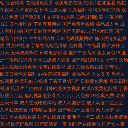
站
综合网黄
在线播放观看
欧美电影在线
伦理片在哪里看
蜜桃
午夜网
久草资源在
日本三级大全
久久福利
福利所导航视频
成
人片免费
国产第9页
中文字幕bt原声
三级日韩欧美
午夜视频
123
日本推理片
丁香五月网站
国产免费看视频
极品成人色
成
人黑料自拍
国产日韩欧美网站
国产无码av
老湿A片影院
国产
精品自拍偷拍
牛牛影院A片
日韩无码视频网站
都市激情变态另
类
男女91视频
字幕在线精品播放
免费国产在线看
国产婷婷五
月天
无码传媒导航
日本电影伦理
国产午夜高清
美女黄色18
亚
洲午夜精品视频
日本三级成人观看
国产精品第12页
日韩午夜场
成人视频高清免费
伦理在线影视
成人三级视频在线
91理论片
欧美日韩性爱福利
av午夜探花福利
精品毛片
久久叉叉
另类人
妖视频
欧美熟妇穴视频
丁香五月V国产
日韩黄色网址
豆花福利
视频
轮理片自拍偷拍
日韩欧美美女视频
欧美A级黄色影院
丁香
影视五月花
福利视频电影久久
污污污污免费
91金典免费
欧美
三级日本
成人在线吃瓜网站
成人岛国影院
成人动漫二区三区
久草在线最新
日韩精品推荐
国产精品一区自拍
男人天堂
a片
123
另类视频欧美
国产在线直播
亚洲卡一卡二
成人在线免费看
黄
操操无码视频
国产高清第一页
91国产在线播放
国产女人夜