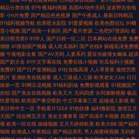
色ww 精品国精品国产自 天堂色网站 91美网站 成人福利影院无码 欧美一区
精品分类在线
97午夜福利视频
岛国AV动作无码
波多野吉依电
影
小h片免费
国产精品色色视屏
国产午夜成人
最新日韩精品
二区蜜桃 影音先锋伦理资源AV 99精品国产视频 久草网精品在线 91传谋视频
91福利视频导航
欧美喷水影院
91爱爱视频
欧美色图论坛
91榴
莲小视频
国产高清一卡新区
国产看片资源
二色吧97资源站
欧
婷婷色情五月成人网 四虎久久 中文字幕va影音先锋 91传媒免费网站入口 先
美日韩另类0
91华人
国产日韩一区二区
日本网站在线免费
免费
潮喷
91原创国产视频
成人吃瓜福利
国产在线9
操碰高清免费视
锋影音天堂婷婷 亚州综合影院 日韩一级免费 在线求艹 激情图区亚洲欧美日
频
午夜电影全集
国产AV无码
人妻系列
爱豆传媒倩女幽魂
超清
国产剧大全
91中文字幕在线
免费在线小视频
吃瓜福利小视频
韩 亚洲欧美日韩成人在线 97福利啦 黑丝人妖TS红杏 色色国产精品 91传媒
免费91
国产日产亚洲精品
91社在线高清
人人草香蕉
激情另类
图片
亚洲欧美在线观看
成人三级成人三级
欧美老女人bb
日日
免费看 99热在线观看韩国 九九肏肏 91绯色视频导航 成人电影小说网 狼友集
操第一页
91网豆花视频
91福利剧场
免费影视观看
91视频国产
自拍
国产美女在线视频
欧美又大
无码四虎
女同激吻视频
极品
中营一本道 午夜福中 91链接免费下载 大香蕉伊人草 男人天堂狠狠干 伊人9
性爱导航
欧美国产拳交喷奶
中文字幕第三页
超碰成人影视
欧
美日韩中文一区
手机看片1204
91色快播
福利撸影院
激情五月
草在线 色悠悠五月桃花网 A级毛毛片 91视频在线观看播放 91在线免费观看
天国产
综合网五月天
美女主播青草
国产高清不卡视频
四虎影
视
欧美一区在线
操碰视频
五月天婷婷欧美
欧美大BB
国产福利
网页 91无探 www91线路一 99热精品青青草 日朝大片 91传媒免费观看 精品
啪啪
欧洲成人午夜精品
国产精品美乳
男人操蜜桃视频
无码射