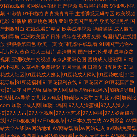
91在线观看
黄网站av在线
国产视频
狠狠擼狠狠擼
91桃色小视
频
91激情
91干啪啪
青青操青青干
主播诱惑无码专区
欧美视频
电影
91播放
麻豆桃色网站
亚洲欧美国产另类
欧美伦理另类
国
产刺激对白
在线观看91精品
欧美成年视频
操碰操揉
成人微拍
福利导航
亚洲欧美国产日韩
成年在线观看免费
岛国精品在线播
放
狠狠撸第四色
欧美一页
女同电影在线观看
91网国产尤物在
毛片网站黄色
狼人三级片
高清男同
国产日韩伦理淫
成年免费
视频
亚洲欧美中文视频
东京热亚洲色图
蜜桃成人超碰网
91精
品小视频
久草福利免费视影
五月天堂网
日韓女同五月天
91豆
花成人社区|91豆花成人熟女|91豆花成人网站|91豆花吃瓜|91豆
花导航|91豆花福利|91豆花福利在线|91豆花国产|91豆花国产熟
女|91豆花国产尤物
极品伊人网|极品尤物在线播放|加勒逼导航|
加勒比Av导航|加勒比av电影|加勒比av天堂|加勒比av网|加勒比
com|加勒比成人网|加勒比岛国
97人人澡蜜桃|97人人澡人人
摸|97人人占|97人体视频|97人体艺术|97人网撸|97人妖超碰在
线|97日b狠狠操|97日b狠狠草|97日本免费在线
AV网影音|AV网
站大全在线|av网站地址|AV网站观看|av网站进入|av网站免费观
看|av网站免费看|av网站免费线看|av网站天堂天天|AV网站推荐