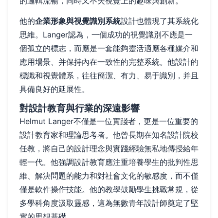
的邏輯流暢，同時又不失視覺上的趣味與創新。
他的
企業形象與視覺識別系統
設計也體現了其系統化
思維。Langer認為，一個成功的視覺識別不應是一
個孤立的標志，而應是一套能夠靈活適應各種媒介和
應用場景、并保持內在一致性的完整系統。他設計的
標識和視覺體系，往往簡潔、有力、易于識別，并且
具備良好的延展性。
對設計教育與行業的深遠影響
Helmut Langer不僅是一位實踐者，更是一位重要的
設計教育家和理論思考者。他曾長期在知名設計院校
任教，將自己的設計理念與實踐經驗無私地傳授給年
輕一代。他強調設計教育應注重培養學生的批判性思
維、解決問題的能力和對社會文化的敏感度，而不僅
僅是軟件操作技能。他的教學鼓勵學生挑戰常規，從
多學科角度汲取靈感，這為無數青年設計師奠定了堅
實的思想基礎。