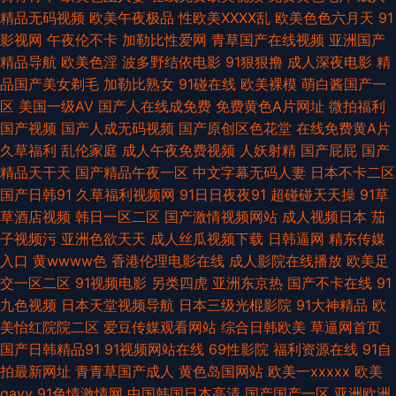
在线 福利社蜜桃 欧美亚洲另类在线 亚洲色图9p 第一福利视频导航网站 久久
精品无码视频
欧美午夜极品
性欧美ⅩⅩⅩⅩ乱
欧美色色六月天
91
影视网
午夜伦不卡
加勒比性爱网
青草国产在线视频
亚洲国产
嫩草精品性视频 亚州色五月 91黑丝网站 福利网址导航亚洲AV 玖玖视频香蕉
精品导航
欧美色淫
波多野结依电影
91狠狠撸
成人深夜电影
精
品国产美女剃毛
加勒比熟女
91碰在线
欧美裸模
萌白酱国产一
影音先锋va资源 97人妻资源总站超碰 久久欧美午夜网站 综合精品综合欧美
区
美国一级AV
国产人在线成免费
免费黄色A片网址
微拍福利
国产视频
国产人成无码视频
国产原创区色花堂
在线免费黄A片
91小视频性生活 久久嫩草视频 日韩大片伦理 91露脸双飞 成人亚洲天堂欧美
久草福利
乱伦家庭
成人午夜免费视频
人妖射精
国产屁屁
国产
精品天干天
国产精品午夜一区
中文字幕无码人妻
日本不卡二区
亚 欧洲色色 亚洲天堂色在线 91免费福利导航大全 Av午夜蜜桃传媒软件 男人
国产日韩91
久草福利视频网
91日日夜夜91
超碰碰天天操
91草
草酒店视频
韩日一区二区
国产激情视频网站
成人视频日本
茄
的天堂自蔚 亚洲导航 91黑料在线导航 99精品一级 国产第11页 色老六综合
子视频污
亚洲色欲天天
成人丝瓜视频下载
日韩逼网
精东传媒
入口
黄wwww色
香港伦理电影在线
成人影院在线播放
欧美足
91大神福利 超碰91人人草 女同片色 亚洲国产日本 97久久免费视频 国产黄色
交一区二区
91视频电影
另类四虎
亚洲东京热
国产不卡在线
91
九色视频
日本天堂视频导航
日本三级光棍影院
91大神精品
欧
在线 欧美日韩另类综合 亚州综合五月天成人 99久久99久久精品 国产在线ts
美怡红院院二区
爱豆传媒观看网站
综合日韩欧美
草逼网首页
国产日韩精品91
91视频网站在线
69性影院
福利资源在线
91自
日韩国产精品久久 91V视频高跟 超碰激情国产 久久亚洲天堂 亚洲国产情侣
拍最新网址
青青草国产成人
黄色岛国网站
欧美一xxxxx
欧美
gayv
91色情激情网
中国韩国日本高清
国产国产一区
亚洲欧洲