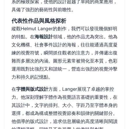
系的極致探索，使他的設計超越了單純的商業應用，
具備了強烈的藝術性與前瞻性。
代表性作品與風格探析
縱觀Helmut Langer的創作，我們可以發現幾個鮮明
的特點。在
海報設計
領域，他的作品尤為突出。他為
文化機構、社會事件設計的海報，往往能通過高度凝
練的視覺符號，瞬間抓住觀者的注意力，并傳遞出復
雜而多層次的內涵。圖形元素常被簡化至本質，色彩
運用既對比強烈又和諧統一，營造出強烈的視覺沖擊
力和持久的記憶點。
在
字體與版式設計
方面，Langer展現了卓越的掌控
力。他深刻理解字體作為視覺語言基礎的重要性，在
其設計中，文字的排列、大小、字距乃至字體本身的
選擇，都成為構成整體視覺節奏和韻律的關鍵部分。
他倡導的版式設計，追求信息層級的高度清晰與閱讀