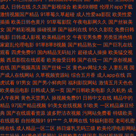
在线自拍 91久久天堂 精品精品产品精品 少妇干14P 91豆花影院 A片男人天
成人
日韩在线
久久国产影视综合
欧美69潮喷
伦理片app下载
激情视频国产精品
91草莓久草超碰
成人性爱aa影院
欧美性爱
堂 国产精品欧美久久 五月婷婷蜜桃在线 91青娱乐网站 超碰在线观看av 九九
插插
欧美日韩色黄片
91草莓影院
午夜电影网久久
国产丝袜美
女
国产精彩视频
操碰视屏
国产福利在线
91久久影院
免费日韩
国产精品九九 夜福利第一区日韩 91人妖在线看 草莓视频在线播放 久久黄色
电影
日韩成人影视
欧美精品性交
午夜宅男免费
另类亚洲色情
家庭乱伦理电影
91草B草B视频
国产精品熟女一
国产巨乳在线
视频网站 51视频 91主播福利在线 黄色天堂啪啪 日韩视频123区 91偷拍在线
观看
四虎免费91
国内精品无码短片
超碰成人操操
欧美猛交视
频
西瓜影院在线观看
欧美做受日韩
国产在线一
国产原创视频
国产欧美福利 日本理论片网站 影音先锋丝袜美脚 东方VA在线播放 久久视频
在线
国产视频高清
国产丝袜一区
黄色av网址大全
人妻乱视
国
产成人在线网站
久草视频资源站
综合五月香
成人app在线
四
女人 色欧美TV 69超碰久草牛牛人人 91偷自网 久久麻豆 日韩三级在线 日本
虎试看
91男女
国产男小鲜肉同
福利影院网站
激情五月天色色
欧美极品电影
日韩成人第一页
国产日韩欧美电影
久久机热
成
成人内射 蜜芽久久国产精产视频 超踫成人电影 乱轮社区 天美mv入口 91黑
人午夜网
黄色天堂男人
操视频免费91
日韩中文在线
精品中的
精品
97国产精品视频
91美女在线视频
51欧美
一区精品麻豆经
丝美女被我乱操 www极品女 日韩欧美大陆熟女偷拍 91色库 成人男人影院
典
国产在线观看资源
波多野洁衣视频
污网站免费看
特级欧美
在线观看
自拍视频91
91艹艹
久草网在线
18福利影院
老司机蜜
老牛福利导航 91国产在线免费观看视频 国产ts人妖在线播放 少妇后入 91黄
桃在线
成人精品一区二区
韩日爆乳无码三级
欧美伦理电影网站
艹艹操操
AV黄色观看网站
日韩欧美在线国产
新91视频网
国产