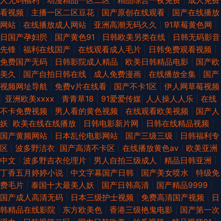
人无码福利
|
动漫精品一区二区
|
精品综合一夜免费
|
成人免费
看视频
|
主播一区二区豆花
|
国产原创在线观看
|
国产在线播放
网站
|
在线播放成人网站
|
亚洲高潮无码久久
|
91草莓黄色网
|
日国产孕妇屄
|
国产黄色91
|
日韩欧美另类在线
|
日韩无码影音
先锋
|
福利在线国产
|
在线观看成人毛片
|
日韩免费观看视频
|
免费国产无码
|
日韩影院成人精品
|
欧美日韩精品电影
|
国产欧
美久
|
国产自拍日韩在线
|
成人免费漫画
|
在线播放全集
|
国产
视频网址导航
|
免费v片在线看
|
国产不卡1区
|
伊人网草莓视频
|
亚洲欧美xxxx
|
青青草18
|
91爱爱传媒
|
人人操人人乐
|
在线
不卡免费视频
|
男人看的黄色视频
|
在线观看欧美视频
|
国产人
妖
|
欧美在线在线播放
|
日韩电影新片网
|
日韩在线精品视频
|
国产黄频网站
|
日本乱伦电影网站
|
国产三级三级
|
日韩福利专
区
|
波多野洁衣
|
国产高清不卡区
|
在线播放黄色av
|
欧美亚洲
中文
|
波多野吉衣伦理片
|
男人自拍三级成人
|
精品日韩亚洲
|
丁香五月婷婷小说
|
中文字幕国产日韩
|
国产美女喷水
|
特级免
费毛片
|
泰国十大最美人妖
|
国产日韩高清
|
国产精品9999
|
国产成人高清无码
|
日本三级护士视频
|
免费高清国产视频
|
日
韩精品在线影院
|
东方欧美色
|
香港三级艳鬼电影
|
国产第一次