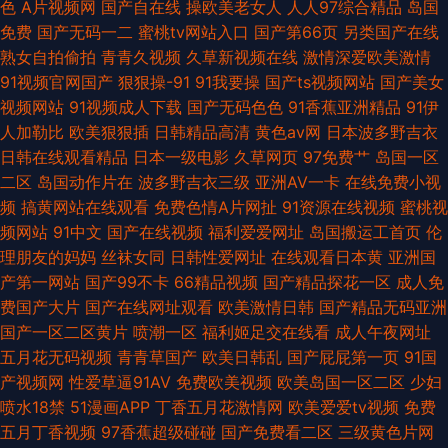
色
A片视频网
国产自在线
操欧美老女人
人人97综合精品
岛国
免费
国产无码一二
蜜桃tv网站入口
国产第66页
另类国产在线
熟女自拍偷拍
青青久视频
久草新视频在线
激情深爱欧美激情
91视频官网国产
狠狠操-91
91我要操
国产ts视频网站
国产美女
视频网站
91视频成人下载
国产无码色色
91香蕉亚洲精品
91伊
人加勒比
欧美狠狠插
日韩精品高清
黄色av网
日本波多野吉衣
日韩在线观看精品
日本一级电影
久草网页
97免费艹
岛国一区
二区
岛国动作片在
波多野吉衣三级
亚洲AV一卡
在线免费小视
频
搞黄网站在线观看
免费色情A片网扯
91资源在线视频
蜜桃视
频网站
91中文
国产在线视频
福利爱爱网址
岛国搬运工首页
伦
理朋友的妈妈
丝袜女同
日韩性爱网址
在线观看日本黄
亚洲国
产第一网站
国产99不卡
66精品视频
国产精品探花一区
成人免
费国产大片
国产在线网址观看
欧美激情日韩
国产精品无码亚洲
国产一区二区黄片
喷潮一区
福利姬足交在线看
成人午夜网址
五月花无码视频
青青草国产
欧美日韩乱
国产屁屁第一页
91国
产视频网
性爱草逼91AV
免费欧美视频
欧美岛国一区二区
少妇
喷水18禁
51漫画APP
丁香五月花激情网
欧美爱爱tv视频
免费
五月丁香视频
97香蕉超级碰碰
国产免费看二区
三级黄色片网