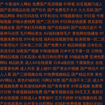
产
午夜成年人网站
免费国产高清视频
91草莓
丝瓜视频污成人
国产亚洲视品在线
国产玖玖
国产免费毛不卡片
久久无码
国产
精品网络
孕妇无码在线
91手机论坛
91视频新地址
91日逼
午夜
啪视频
91啪水蜜桃网
国产二区无码
91日韩在线观看
西瓜影院
视频全集
国产孕妇无码视频
国产在线福利
国产在线日皮片
午
夜神马伦理
毛片网站美女
AV福利激情毛片
黄色网在线播放
91
视频免费在线
91午夜在线
福利在线视频导航
欧美喷潮一区二区
午夜理论片
日本第二片区
国产免费大片
精品呦视频
日本乱伦
高清无码
深夜国产视频
91刺激视频
日本中文字幕一区
日韩免
费精品视频
日本高清v
欧美日韩伦理午夜
91碰超免费
亚洲色图
网站
精品欧美
成人AV在线观看
日本a级在线
干露脸熟女
在线
观看黄色网
成人抖音
爰上碰91
国产美女91视频
国产情侣片
97
人人看
国产三级视频在线
91免费视频精品
国产精品另类
黄色
AV网站人
黄色91福利社
污网址18禁
国产高清不卡二区
成人午
夜视频免费
欧美激情福利网
国产青青青草
91草逼视频
免费看
片日韩
午夜视频福利免费
国产嫩草视频在线
69叉叉叉
最新日
本在线视频
日韩成人a
青青操91
五月天婷婷
91短视频在线
国
产在线观看的
白丝美女自慰网站
91福利免费视频
加勒比91AV