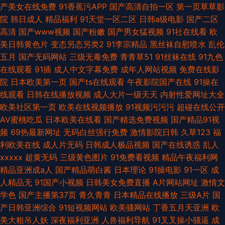
产美女在线免费
91香蕉污APP
国产高清自拍一区
第一页草草影
院
韩日成人
精品福利
91天堂一区二区
日韩a级电影
国产二区
高清
国产www视频
国产粉嫩
国产男女猛视频
91社在线看
欧
美日韩黄色片
变态另态另类2
91李宗精品
黑丝袜自慰喷水
乱伦
五月
国产无码网站
三级无毒免费
青青草51
91丝袜在线
91九色
在线观看
91插
成人中文字幕免费
成年人网站视频
免费在线影
院
日本欧美第一页
国产ts在线观看
午夜影院国产在线
91操在
线观看
日韩在线播放视频
成人大片一级天天
内射性爱网址大全
欧美社区第一页
欧美在线视频播放
91视频污污污
超碰在线公开
AV蜜桃吃瓜
日本欧美在线看
国产精选免费视频
国产精品91视
频
69热最新网址
无码白丝强行免费
激情影院日韩
久草123
福
利欧美在线
成人片无码
日韩成人极品视频
国产在线诱惑
乱人
xxxxx
超黄无码
三级黄色图片
91免费看视频
精品午夜福利网
精品亚洲成a人
国产精品萌白酱
日本理论
91操电影
91一区
成
人精品无
91国产小视频
日韩美女免费直播
A片网站网址
激情文
学色
国产主播第37页
青久青青
日本精品在线播放
三级A片
国
产日韩亚洲综合
91短视频网站
欧美骚网站
丁香五月天亚洲
欧
美大粗吊人妖
深夜福利亚洲
人兽福利导航
91叉叉操小骚逼
成