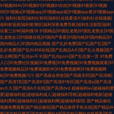
91视频88AV|91视频91|91视频91自拍|91视频91最新|91视频
99|91视频a|91视频app|91视频app福|91视频app黄|91视频app
污
福利社影院|福利社有码|福利社在线看清片|福利社在线视频|
福利射逼插|福利射潮吹|福利深夜免费导航|福利生活影院|福利
试看三分钟|福利视18
91国精品|91国乱老熟|91国乱老熟女|91国
乱老熟女2|91国模在线|91国内产香蕉|91国内精|91国内精品|91
国内精品久|91国内精品视频
国产乱奸免费|国产乱国产乱|国产
乱奸免费|国产乱叫456在线|国产乱精品A片|国产乱仑视频|国产
乱仑网|国产乱伦av不卡|国产乱伦porn|国产乱伦第一页
91免费
入口|91免费社区视频|91免费视|91免费视频|91免费视频观看|91
免费视频精品|91免费视频软件|91免费视频网|91免费视频网
站|91免费视频污污
国产高级会所按|国产高级无码|国产高清精|
国产高清1页|国产高清91|国产高清91专区|国产高清a|国产高清
av久久|国产高清A片在线|国产高清dvd
超碰福利av|超碰福利爱
爱|超碰福利超|超碰福利成人|超碰福利导航|超碰福利电影|超碰
福利黑料|超碰福利社|超碰福利网|超碰福利影院
国产精品偷伦
视频免费观看|国产精品偷拍|国产精品推荐手机在线|国产精品外
围|国产精品网页|国产精品网站AB|国产精品网站在线观看|国产