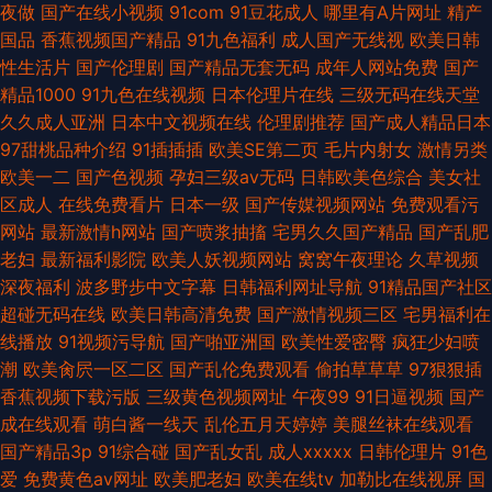
夜做
国产在线小视频
91com
91豆花成人
哪里有A片网址
精产
国品
香蕉视频国产精品
91九色福利
成人国产无线视
欧美日韩
性生活片
国产伦理剧
国产精品无套无码
成年人网站免费
国产
精品1000
91九色在线视频
日本伦理片在线
三级无码在线天堂
久久成人亚洲
日本中文视频在线
伦理剧推荐
国产成人精品日本
97甜桃品种介绍
91插插插
欧美SE第二页
毛片内射女
激情另类
欧美一二
国产色视频
孕妇三级av无码
日韩欧美色综合
美女社
区成人
在线免费看片
日本一级
国产传媒视频网站
免费观看污
网站
最新激情h网站
国产喷浆抽搐
宅男久久国产精品
国产乱肥
老妇
最新福利影院
欧美人妖视频网站
窝窝午夜理论
久草视频
深夜福利
波多野步中文字幕
日韩福利网址导航
91精品国产社区
超碰无码在线
欧美日韩高清免费
国产激情视频三区
宅男福利在
线播放
91视频污导航
国产啪亚洲国
欧美性爱密臀
疯狂少妇喷
潮
欧美肏屄一区二区
国产乱伦免费观看
偷拍草草草
97狠狠插
香蕉视频下载污版
三级黄色视频网址
午夜99
91日逼视频
国产
成在线观看
萌白酱一线天
乱伦五月天婷婷
美腿丝袜在线观看
国产精品3p
91综合碰
国产乱女乱
成人xxxxx
日韩伦理片
91色
爱
免费黄色av网址
欧美肥老妇
欧美在线tv
加勒比在线视屏
国