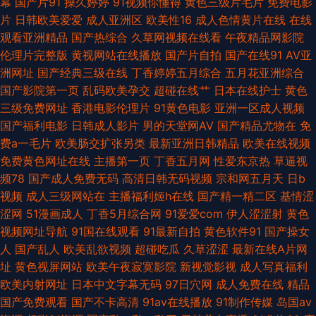
幕
国产片91
操久婷婷
91视频你懂得
黄色三级片毛片
免费电影
日肏导航 91视频合集 国内精品久久98 伊人网在9线 91资源人人草 久9久9久
片
日韩欧美爱爱
成人亚洲区
欧美性16
成人色情黄片在线
在线
观看亚洲精品
国产热综合
久草网视频在线看
午夜精品网影院
9海角 午夜91 91视频福利中文网 欧美青娇喷水免费视频 91视屏在线免费观
伦理片完整版
黄视网站在线播放
国产片自拍
国产在线91
AV亚
洲网址
国产经典三级在线
丁香婷婷五月综合
五月花亚洲综合
看网站 九九草热 91白丝少妇 操国产不卡 日韩成人黄色免费av 91黑丝高跟骚
国产影院第一页
乱码欧美孕交
超碰在线艹
日本在线护士
黄色
三级免费网址
香港电影伦理片
91黄色电影
亚洲一区成人视频
岛国高清区一区二在线 91成人进入入口 黄色ww视频91 91prom永久地址 阿
国产福利电影
日韩成人影片
男的天堂网AV
国产精品尤物在
免
费a一毛片
欧美肠交扩张另类
最新亚洲日韩精品
欧美在线视频
v视频网站 免费看P AV无吗在线 日韩欧美在线综合网 91视频免费在线观看
免费黄色网址在线
主播第一页
丁香五月网
性爱东京热
草逼视
频78
国产成人免费无码
高清日韩无码视频
宗和网五月天
日b
色女人的天堂网 91尤物国产视频 日韩调教影音先锋 91看片免费下载 国产妓
视频
成人三级网站在
主播福利姬h在线
国产精一精二区
基情涩
涩网
51漫画成人
丁香5月综合网
91爱爱com
伊人涩涩射
黄色
女一一二区三区 影视先锋日韩资源网 99主播福利视频 免费券AV在线 大香蕉
视频网址导航
91国在线观看
91最新自拍
黄色软件91
国产操女
人
国产乱人
欧美乱欲视频
超碰吃瓜
久草涩涩
最新在线A片网
色AV 爱豆传媒网站免费观看 91偷拍视频网 91传媒合集 东方AV在线正在进
址
黄色视屏网站
欧美午夜寂寞影院
新视觉影视
成人写真福利
欧美内射网址
日本中文字幕无码
97日穴网
成人免费在线
精品
入 色妞妞爱婷婷操导航 91资源网址在线观看 在线观看91精品福利 精品久久
国产免费观看
国产不卡高清
91av在线播放
91制作传媒
岛国av