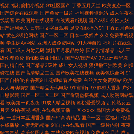
品 91在线影音 91福利社色色 91蜜臀中文字幕 四虎四级av 91第一国产视频
视频
福利偷拍小视频
91社区国产
丁香五月天堂
欧美变态一区
国产综合在线观看
国产免费一级片
福利视频资源站
成人午夜在
导航 俺去也啦 青娱乐99青草 91网站免费看 黑丝探花 色天堂传媒 91国产在
线观看
欧美图片在线观看
在线观看h视频
国产a级0
变性人妖
国产福利永久
日韩中文字幕观看
足交在线播放91
丁香五月色网
线精品免费 福利社午夜剧场成人区 欧美影片网站推荐 91黑丝色在线 91亚洲
站
黄色3级抢网站
国产一区二区
日本一级婬片
久久免费手机视
频
学生妹Av网站
亚洲人成免费网站
91大神自拍
福利片在线观
传媒51 日本阿v免费在线观看 91n免费在线视频 成人伊人9 熟女亚洲一区二
看
国产成人内射无码
激情五月极品婷婷
国产剧情精品
成人三
级伦理免费
偷怕欧美亚州图片
国产AV国产AV
97亚洲精华液
区三区 91深夜福利 东方va地址在线观看 麻豆国产免费福利 性爱99网 91福
国内精自线
国产精品3级片
成年女人视频
狠狠撸亚洲欧美
91操
碰在线
国产高清精品二区
国产欧美在线视频
欧美色综合网
91
利社免费视频 操碰在线不卡 国产视频96页 日韩三极 91豆花成人网站 欧美少
国产自拍偷拍
香蕉911
花蝴蝶看片免费
白丝美女免费网站
欧美
女人与动物交
国产精品无码电影
91插插库
97超碰大香蕉
户外
女性交 91豆花解析 91影音 国产精品久久欠 95老司机视频 福利姬0喷水 女忧
自慰影院
国产一区二区二区
国产偷窥盗摄视频
成人动漫网站观
看
欧美第一页夜夜
91成人精品视频
蜜桃爱爱视频
乱伦熟女五
在线观看 91社区免费 99福利在 激情六月天婷婷 日本阿v手机在线 91黄色链
月天
91香蕉视
福利在线视频直播
一区xxxxx
岛国大片免费视
频
一道日本亚洲香蕉
国产91高清精品
国产一区二区福利
伦理
接 97久久麻豆精品在线 久久免费99蜜桃 日韩黄色网址 91黑丝高跟骚 97性
在线播放
人妻无码精品
91自拍在线观看
国产一级片内射
夜夜
骑青青草
欧美色图人妻
在线免费欧美视频
免费黄色毛片
成人