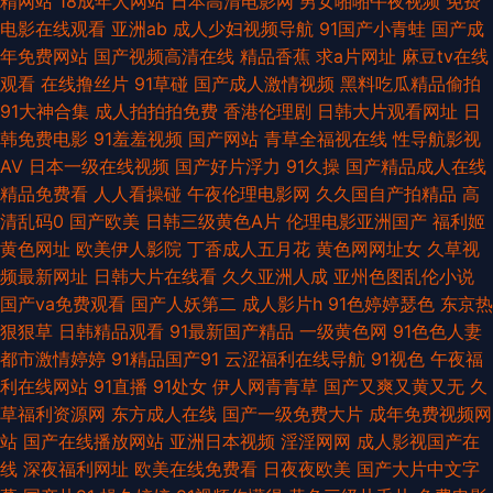
精网站
18成年人网站
日本高清电影网
男女啪啪午夜视频
免费
久久中文慕人妻 亚洲精品蜜桃成人 不卡av大全在线看 人人人人人人色 91成
电影在线观看
亚洲ab
成人少妇视频导航
91国产小青蛙
国产成
年免费网站
国产视频高清在线
精品香蕉
求a片网址
麻豆tv在线
人免费超碰 爱草人人网 久久精品国产精品 一区二区熟女欧美 久久精久久
观看
在线撸丝片
91草碰
国产成人激情视频
黑料吃瓜精品偷拍
91大神合集
成人拍拍拍免费
香港伦理剧
日韩大片观看网址
日
91n在线视频免费观看 东京热亚洲免费精品 欧美做aⅰ视频 91x视频大全 超碰
韩免费电影
91羞羞视频
国产网站
青草全福视在线
性导航影视
AV
日本一级在线视频
国产好片浮力
91久操
国产精品成人在线
91在线 麻豆四虎 91NCOM操 AV第二页 青青草社区 91精东传媒网站 韩日自
精品免费看
人人看操碰
午夜伦理电影网
久久国自产拍精品
高
清乱码0
国产欧美
日韩三级黄色A片
伦理电影亚洲国产
福利姬
拍av 日韩综合社区在线观看 91国产丝袜老师 超碰人人妻人人爱 蜜桃成人综
黄色网址
欧美伊人影院
丁香成人五月花
黄色网网址女
久草视
频最新网址
日韩大片在线看
久久亚洲人成
亚州色图乱伦小说
合网 亚洲欧美自拍一区 福利导航国产91 少妇干14P 91九色蝌蚪国产 日久AV
国产va免费观看
国产人妖第二
成人影片h
91色婷婷瑟色
东京热
狠狠草
日韩精品观看
91最新国产精品
一级黄色网
91色色人妻
91污秽版 久荜中文字摹 五月亭亭A 91色精品网站 国产精品96福利网 日韩性
都市激情婷婷
91精品国产91
云涩福利在线导航
91视色
午夜福
利在线网站
91直播
91处女
伊人网青青草
国产又爽又黄又无
久
爱QV 爱豆传媒麻豆村映画 日韩伦理视频在线观看 91堂天 久久麻豆精品店
草福利资源网
东方成人在线
国产一级免费大片
成年免费视频网
站
国产在线播放网站
亚洲日本视频
淫淫网网
成人影视国产在
香蕉视频色片 91视频人口 国产探花传媒 日韩手机午夜专区 91自拍论坛地址
线
深夜福利网址
欧美在线免费看
日夜夜欧美
国产大片中文字