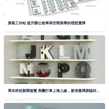
屏風工作站 提升辦公效率與空間美學的理想選擇
周末科技新聞速覽 美團打車上海上線，新浪微博辟謠封殺抖音，賈躍亭造車工廠正式開工，平面設計輕量化應用興起