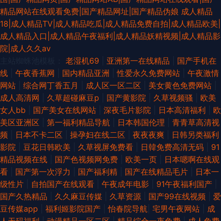
精品网站在线观看免费|国产精品网址|国产精品伪娘
成人精品
18|成人精品TV|成人精品吃瓜|成人精品免费自拍|成人精品欧美|
成人精品入口|成人精品午夜福利|成人精品妖精视频|成人精品影
院|成人久久av
主站蜘蛛池模板：
老湿机69
|
亚洲第一在线精品
|
国产手机在
线
|
午夜香蕉网
|
国内精品亚洲
|
性爱永久免费网站
|
午夜激情
网站
|
综合网丁香五月
|
成人区一区二区
|
美女黄色免费网站
|
成人高清网
|
久草超碰麻豆p
|
国产黄影院
|
久草视频骚
|
欧美
女人bb
|
国产美女在线网站
|
深夜毛片影院
|
日本高清福利
|
欧
美区亚洲区
|
第一福利精品导航
|
日本韩国伦理
|
青青草高清视
频
|
日本不卡二区
|
操孕妇在线二区
|
夜夜夜爽
|
日韩另类福利
影院
|
豆花日韩欧美
|
久草视屏免费看
|
日韓免费高清无码
|
91
精品视频在线
|
国产色视频网免费
|
欧美一页
|
日本嗯啊在线观
看
|
国产第一次浮力
|
国产福利精
|
国产在线精品毛片
|
日本一
级性片
|
自拍国产在线观看
|
午夜成年电影
|
91午夜福利国产
|
国产久热精品
|
久久麻豆传媒
|
久草资源
|
国产99在线视频
|
爱
豆传媒app
|
福利姬影院国产
|
怡春院导航
|
宅男午夜网站
|
成