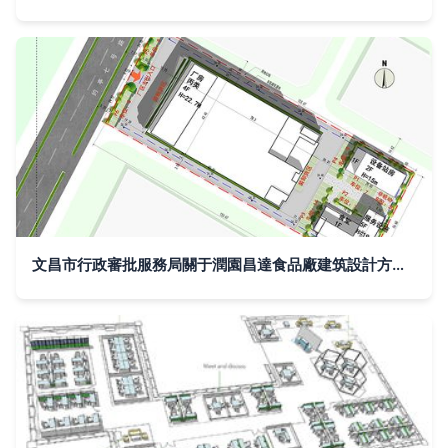
文昌市行政審批服務局關于潤園昌達食品廠建筑設計方案批前公示平面設計分析