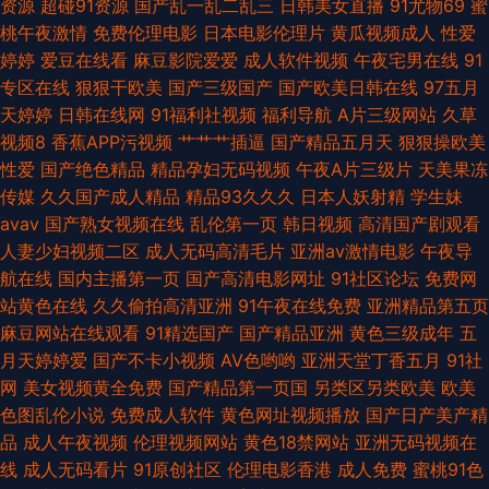
资源
超碰91资源
国产乱一乱二乱三
日韩美女直播
91尤物69
蜜
免费人妻 69午夜影院 超碰东京热蜜桃 亚洲激喷 95AV免费网站 玖玖偷拍热
桃午夜激情
免费伦理电影
日本电影伦理片
黄瓜视频成人
性爱
婷婷
爱豆在线看
麻豆影院爱爱
成人软件视频
午夜宅男在线
91
AV福利在线 福利影院 欧美成人 五月婷婷影院 影音先锋永久资源 伊人影院9
专区在线
狠狠干欧美
国产三级国产
国产欧美日韩在线
97五月
天婷婷
日韩在线网
91福利社视频
福利导航
A片三级网站
久草
香蕉AV国产 深夜成人三级免费网站 日韩手机午夜专区 日日射网站 日韩精品
视频8
香蕉APP污视频
艹艹艹插逼
国产精品五月天
狠狠操欧美
性爱
国产绝色精品
精品孕妇无码视频
午夜A片三级片
天美果冻
久久精品 探花在线播放 丝袜视频 91视频的最新的网址 久久五月天丁香网 亚
传媒
久久国产成人精品
精品93久久久
日本人妖射精
学生妹
avav
国产熟女视频在线
乱伦第一页
韩日视频
高清国产剧观看
洲蜜桃在线不卡 91资源国产在线观看 福利片偷拍二区 久久九九综合 在线观
人妻少妇视频二区
成人无码高清毛片
亚洲av激情电影
午夜导
航在线
国内主播第一页
国产高清电影网址
91社区论坛
免费网
看黑料av 亚洲另类小说网 成人福利pornww 国产欧美精 伊人97在线 加比勒
站黄色在线
久久偷拍高清亚洲
91午夜在线免费
亚洲精品第五页
麻豆网站在线观看
91精选国产
国产精品亚洲
黄色三级成年
五
av 一区二区成人 WWW成人 影音先锋三级 肏屄视频播放 青娱乐91啦啪
月天婷婷爱
国产不卡小视频
AV色哟哟
亚洲天堂丁香五月
91社
网
美女视频黄全免费
国产精品第一页国
另类区另类欧美
欧美
色图乱伦小说
免费成人软件
黄色网址视频播放
国产日产美产精
品
成人午夜视频
伦理视频网站
黄色18禁网站
亚洲无码视频在
线
成人无码看片
91原创社区
伦理电影香港
成人免费
蜜桃91色